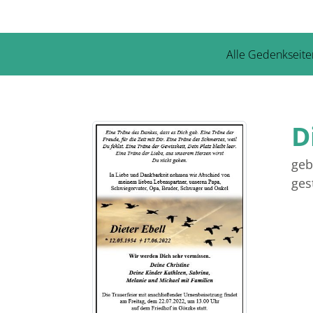
Alle Gedenkseite
D
geb
ges