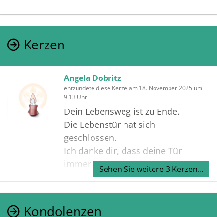
Kerzen
Angela Dobritz
entzündete diese Kerze am 18. November 2025 um
9.13 Uhr
Dein Lebensweg ist zu Ende.
Die Lebenstür hat sich
geschlossen.
Ich danke dir, dass deine Tür
immer
Sehen Sie weitere 3 Kerzen…
für mich offen war und ich dich
ein Stück des Weges begleiten
durfte.
Kondolenzen
Sabine Coners