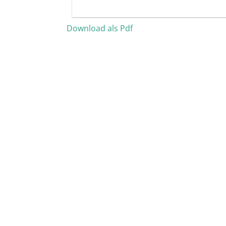
Download als Pdf
Bestattungshaus Herrfur
Reißigerstraße 21
14806 Bad Belzig
Tel:
033841 / 3 24 90
Mail:
info@bestattungshaus-herrfurth.de