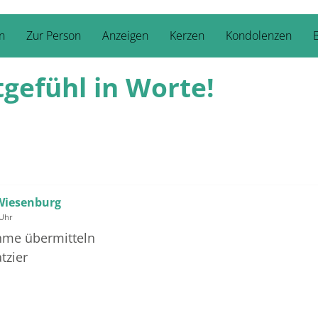
n
Zur Person
Anzeigen
Kerzen
Kondolenzen
B
tgefühl in Worte!
 Wiesenburg
 Uhr
ahme übermitteln
tzier