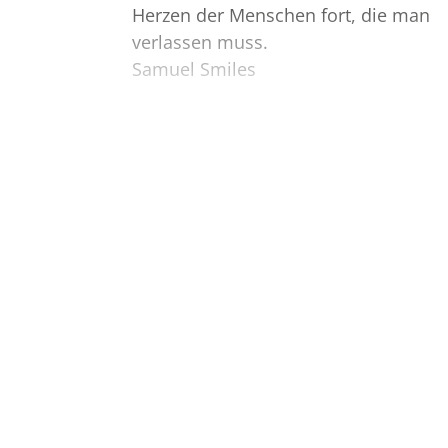
Herzen der Menschen fort, die man
verlassen muss.
Samuel Smiles
Meine aufrichtige Anteilnahme und
viel Kraft für die nächste Zeit.
Bilder
Erstellen Sie mit Familie, Freunden
und Bekannten ein gemeinsames
Erinnerungsalbum mit Fotos des
Verstorbenen.