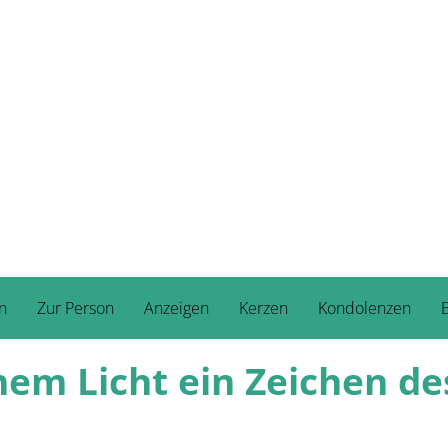
n
Zur Person
Anzeigen
Kerzen
Kondolenzen
B
nem Licht ein Zeichen de