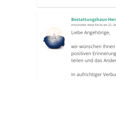
Bestattungshaus Her
entzündete diese Kerze am 22. 
Liebe Angehörige,
wir wünschen Ihnen f
positiven Erinnerun
teilen und das And
In aufrichtiger Verb
Ihr Bestattungshaus
Download als Pdf