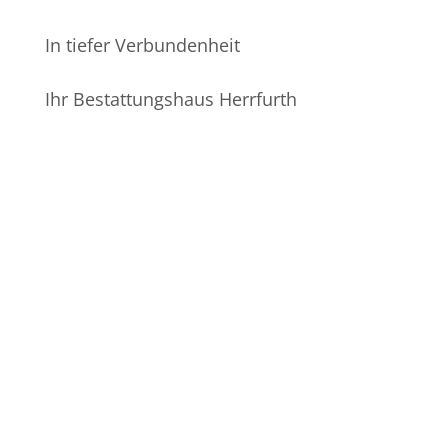
In tiefer Verbundenheit
Ihr Bestattungshaus Herrfurth
Ihre E-Mail-Adresse
Bestattungshaus Herrfurth
Reißigerstraße 21
14806 Bad Belzig